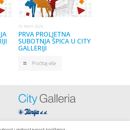
19. March 2026.
JA
PRVA PROLJETNA
IJI
SUBOTNJA ŠPICA U CITY
GALLERIJI
Pročitaj više
nalnost i jednostavnost korištenja.