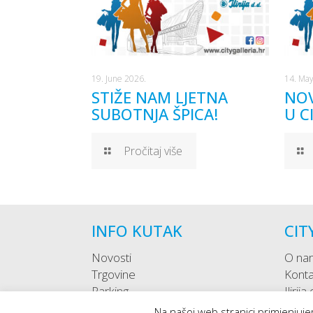
19. June 2026.
14. May
STIŽE NAM LJETNA
NOV
SUBOTNJA ŠPICA!
U C
Pročitaj više
INFO KUTAK
CIT
Novosti
O na
Trgovine
Konta
Parking
Ilirija
Kako do nas
Na našoj web stranici primjenjujem