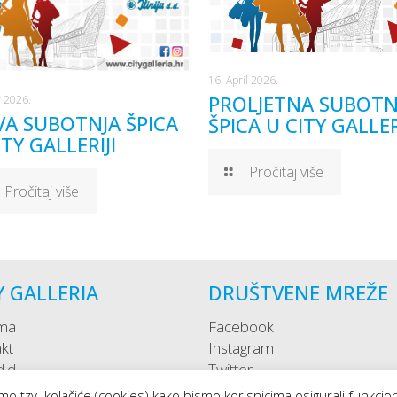
16. April 2026.
PROLJETNA SUBOTN
 2026.
A SUBOTNJA ŠPICA
ŠPICA U CITY GALLER
ITY GALLERIJI
Pročitaj više
Pročitaj više
Y GALLERIA
DRUŠTVENE MREŽE
ma
Facebook
kt
Instagram
 d.d.
Twitter
o tzv. kolačiće (cookies) kako bismo korisnicima osigurali funkcio