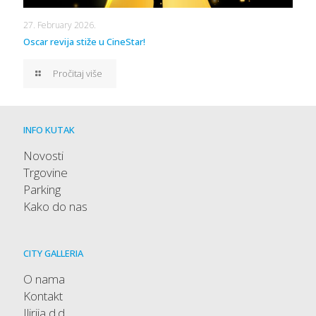
27. February 2026.
Oscar revija stiže u CineStar!
Pročitaj više
INFO KUTAK
Novosti
Trgovine
Parking
Kako do nas
CITY GALLERIA
O nama
Kontakt
Ilirija d.d.