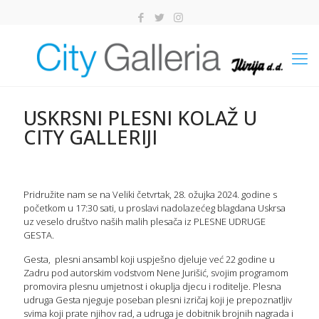
USKRSNI PLESNI KOLAŽ U
CITY GALLERIJI
Pridružite nam se na Veliki četvrtak, 28. ožujka 2024. godine s
početkom u 17:30 sati, u proslavi nadolazećeg blagdana Uskrsa
uz veselo društvo naših malih plesača iz PLESNE UDRUGE
GESTA.
Gesta, plesni ansambl koji uspješno djeluje već 22 godine u
Zadru pod autorskim vodstvom Nene Jurišić, svojim programom
promovira plesnu umjetnost i okuplja djecu i roditelje. Plesna
udruga Gesta njeguje poseban plesni izričaj koji je prepoznatljiv
svima koji prate njihov rad, a udruga je dobitnik brojnih nagrada i