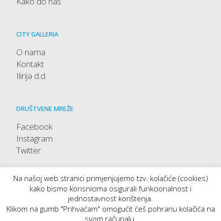
Kako do nas
CITY GALLERIA
O nama
Kontakt
Ilirija d.d.
DRUŠTVENE MREŽE
Facebook
Instagram
Twitter
Na našoj web stranici primjenjujemo tzv. kolačiće (cookies)
kako bismo korisnicima osigurali funkcionalnost i
jednostavnost korištenja.
Klikom na gumb "Prihvaćam" omogućit ćeš pohranu kolačića na
svom računalu.