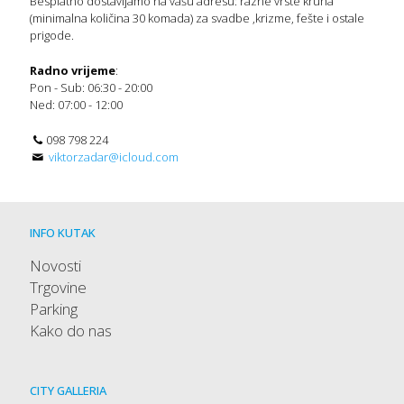
Besplatno dostavljamo na vašu adresu: razne vrste kruha
(minimalna količina 30 komada) za svadbe ,krizme, fešte i ostale
prigode.
Radno vrijeme
:
Pon - Sub: 06:30 - 20:00
Ned: 07:00 - 12:00
098 798 224
viktorzadar@icloud.com
INFO KUTAK
Novosti
Trgovine
Parking
Kako do nas
CITY GALLERIA