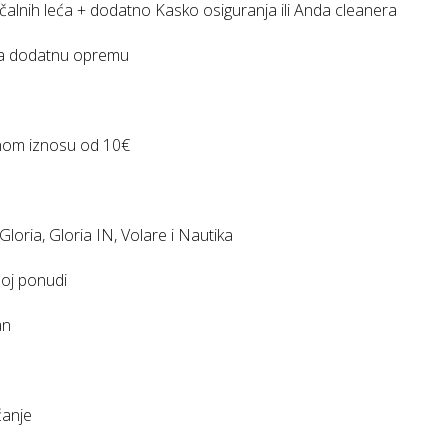
očalnih leća + dodatno Kasko osiguranja ili Anda cleanera
a dodatnu opremu
nom iznosu od 10€
oria, Gloria IN, Volare i Nautika
oj ponudi
an
ćanje