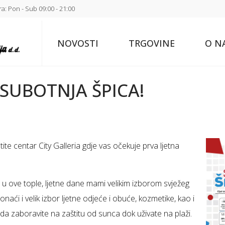
a: Pon - Sub 09:00 - 21:00
NOVOSTI
TRGOVINE
O N
 SUBOTNJA ŠPICA!
ite centar City Galleria gdje vas očekuje prva ljetna
a u ove tople, ljetne dane mami velikim izborom svježeg
aći i velik izbor ljetne odjeće i obuće, kozmetike, kao i
a zaboravite na zaštitu od sunca dok uživate na plaži.