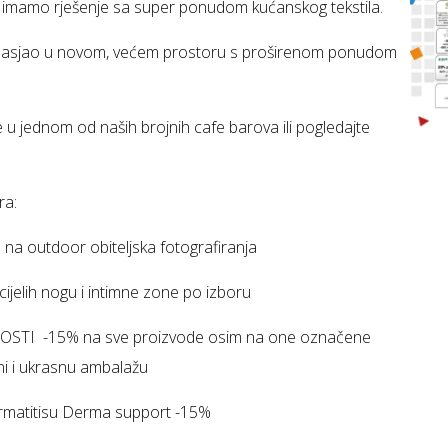
to imamo rješenje sa super ponudom kućanskog tekstila.
je zasjao u novom, većem prostoru s proširenom ponudom
 u jednom od naših brojnih cafe barova ili pogledajte
ra:
na outdoor obiteljska fotografiranja
ijelih nogu i intimne zone po izboru
NOSTI -15% na sve proizvode osim na one označene
ni i ukrasnu ambalažu
rmatitisu Derma support -15%