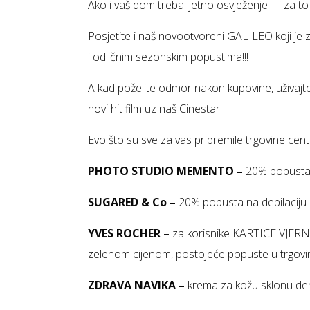
Ako i vaš dom treba ljetno osvježenje – i za 
Posjetite i naš novootvoreni GALILEO koji 
i odličnim sezonskim popustima!!!
A kad poželite odmor nakon kupovine, uživajte
novi hit film uz naš Cinestar.
Evo što su sve za vas pripremile trgovine cent
PHOTO STUDIO MEMENTO –
20% popusta 
SUGARED & Co –
20% popusta na depilaciju c
YVES ROCHER –
za korisnike KARTICE VJER
zelenom cijenom, postojeće popuste u trgovi
ZDRAVA NAVIKA –
krema za kožu sklonu de