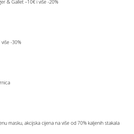
er & Gallet –10€ i više -20%
i više -30%
rnica
jenu masku, akcijska cijena na više od 70% kaljenih stakala