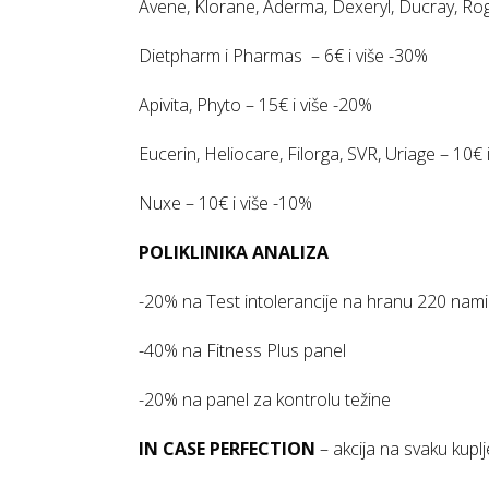
Avene, Klorane, Aderma, Dexeryl, Ducray, Rog
Dietpharm i Pharmas – 6€ i više -30%
Apivita, Phyto – 15€ i više -20%
Eucerin, Heliocare, Filorga, SVR, Uriage – 10€ 
Nuxe – 10€ i više -10%
POLIKLINIKA ANALIZA
-20% na Test intolerancije na hranu 220 nami
-40% na Fitness Plus panel
-20% na panel za kontrolu težine
IN CASE PERFECTION
– akcija na svaku kupl