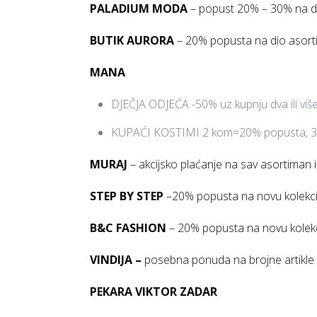
PALADIUM MODA
– popust 20% – 30% na d
BUTIK AURORA
– 20% popusta na dio asor
MANA
DJEČJA ODJEĆA -50% uz kupnju dva ili više
KUPAĆI KOSTIMI 2 kom=20% popusta, 
MURAJ
– akcijsko plaćanje na sav asortiman i
STEP BY STEP
–20% popusta na novu kolekci
B&C FASHION
– 20% popusta na novu kolekc
VINDIJA –
posebna ponuda na brojne artikle
PEKARA VIKTOR ZADAR