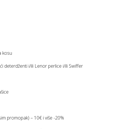
a kosu
erdženti i/ili Lenor perlice i/ili Swiffer
šice
sim promopak) – 10€ i više -20%