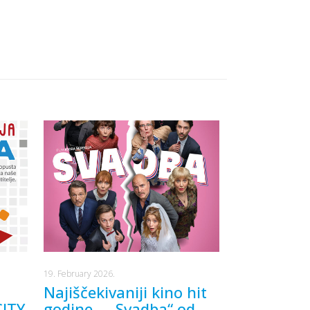
19. February 2026.
Najiščekivaniji kino hit
CITY
godine – „Svadba“ od