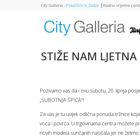
City Galleria -
Polačišće 4, Zadar
⎥ Radno vrijeme centr
STIŽE NAM LJETNA
Pozivamo vas da i ovu subotu, 20. lipnja posjet
„SUBOTNJA ŠPICA“!
Za vas je tu uvijek odlična ponuda tržnice koj
voća i povrća. U trgovinama centra možete pron
novih modela sunčanih naočala jer ne želimo d