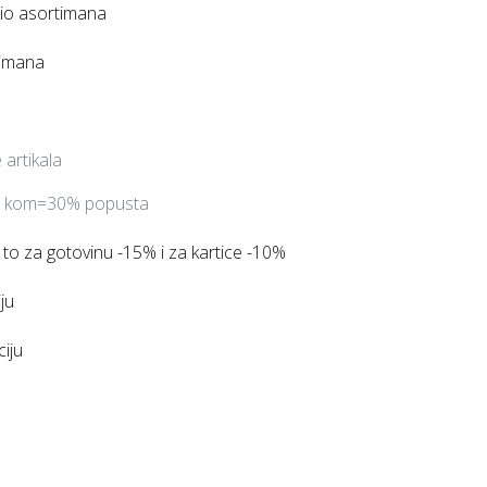
io asortimana
timana
 artikala
3 kom=30% popusta
 to za gotovinu -15% i za kartice -10%
ju
iju