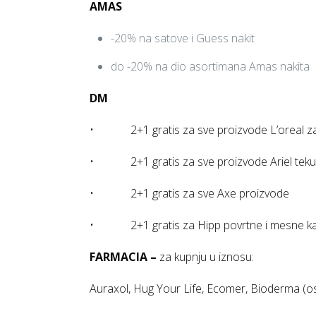
AMAS
-20% na satove i Guess nakit
do -20% na dio asortimana Amas nakita
DM
• 2+1 gratis za sve proizvode L’oreal z
• 2+1 gratis za sve proizvode Ariel tekući det
• 2+1 gratis za sve Axe proizvode
• 2+1 gratis za Hipp povrtne i mesne ka
FARMACIA –
za kupnju u iznosu:
Auraxol, Hug Your Life, Ecomer, Bioderma (o