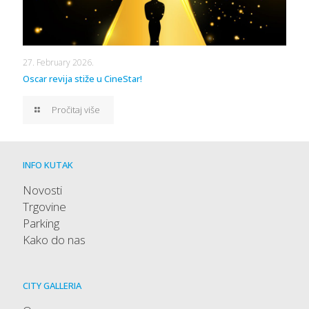
27. February 2026.
Oscar revija stiže u CineStar!
Pročitaj više
INFO KUTAK
Novosti
Trgovine
Parking
Kako do nas
CITY GALLERIA