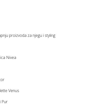
nju proizvoda za njegu i styling
ica Nivea
tor
lette Venus
i Pur