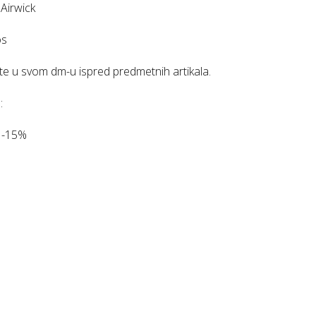
Airwick
os
ite u svom dm-u ispred predmetnih artikala.
:
e -15%