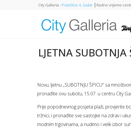
City Galleria -
Polačišće 4, Zadar
⎥ Radno vrijeme centr
LJETNA SUBOTNJA 
Novu, ljetnu „SUBOTNJU ŠPICU“ sa mnoštvom
pronađite ovu subotu, 15.07. u centru City Gal
Prije popodnevnog posjeta plaži, provjerite 
tržnici, i pronađite sve sastojke na zdrav i u
modnim trgovinama, a nudimo i velik izbor su