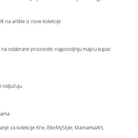
na artikle iz nove kolekcije
a odabrane proizvode; najpovoljniju majicu kupac
isključuju.
enama
nje za kolekcije Krie, BiteMyStyle, MamamiaArt,