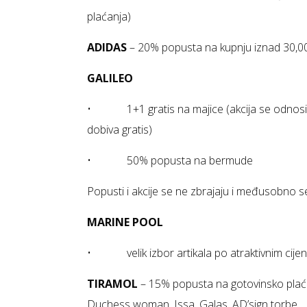
plaćanja)
ADIDAS
– 20% popusta na kupnju iznad 30,00€ 
GALILEO
• 1+1 gratis na majice (akcija se odnosi n
dobiva gratis)
• 50% popusta na bermude
Popusti i akcije se ne zbrajaju i međusobno se 
MARINE POOL
• velik izbor artikala po atraktivnim cij
TIRAMOL
– 15% popusta na gotovinsko plaća
Duchess woman, Issa, Galas, AD’sign torbe