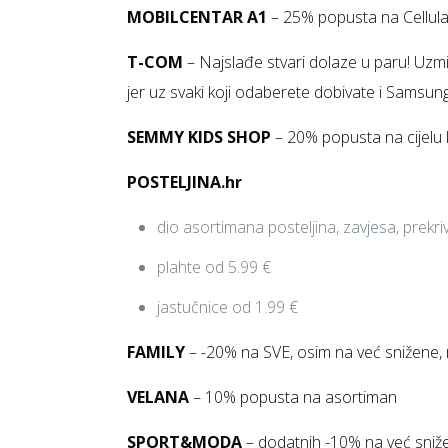
MOBILCENTAR A1
– 25% popusta na Cellul
T-COM
– Najslađe stvari dolaze u paru! Uzmit
jer uz svaki koji odaberete dobivate i Samsun
SEMMY KIDS SHOP
– 20% popusta na cijelu 
POSTELJINA.hr
dio asortimana posteljina, zavjesa, prekr
plahte od 5.99 €
jastučnice od 1.99 €
FAMILY
– -20% na SVE, osim na već snižene, ra
VELANA
– 10% popusta na asortiman
SPORT&MODA
– dodatnih -10% na već sniže