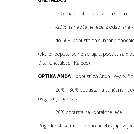
GHETALDUS
• -30% na dioptrijske okvire uz kupnju n
• -20% na naočalne leće iz odabrane ko
• do 60% popusta na sunčane naočale o
(akcije i popusti se ne zbrajaju; popust za dio
Dita, Ghetaldus i Kaleos)
OPTIKA ANDA
– popusti za Anda Loyalty čl
• 20% – 30% popusta na sunčane naočale i 
osiguranja naočala
• 20% popusta na kontaktne leće
Pogodnosti se međusobno ne zbrajaju, vrijedi 