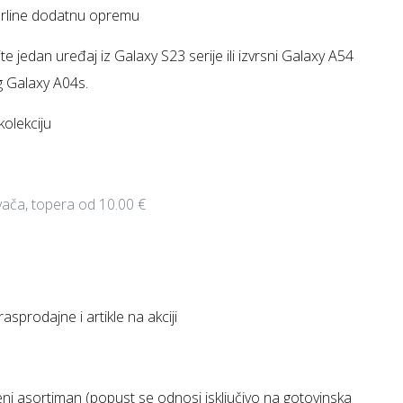
arline dodatnu opremu
e jedan uređaj iz Galaxy S23 serije ili izvrsni Galaxy A54
g Galaxy A04s.
kolekciju
ivača, topera od 10.00 €
sprodajne i artikle na akciji
ni asortiman (popust se odnosi isključivo na gotovinska