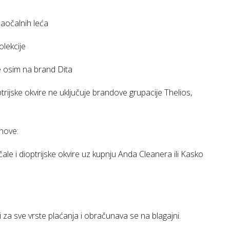
aočalnih leća
lekcije
sim na brand Dita
ptrijske okvire ne uključuje brandove grupacije Thelios,
anove:
dioptrijske okvire uz kupnju Anda Cleanera ili Kasko
za sve vrste plaćanja i obračunava se na blagajni.