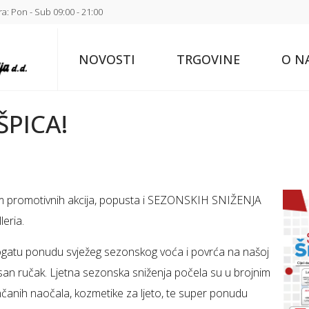
a: Pon - Sub 09:00 - 21:00
NOVOSTI
TRGOVINE
O N
ŠPICA!
 promotivnih akcija, popusta i SEZONSKIH SNIŽENJA
leria.
bogatu ponudu svježeg sezonskog voća i povrća na našoj
kusan ručak. Ljetna sezonska sniženja počela su u brojnim
nčanih naočala, kozmetike za ljeto, te super ponudu