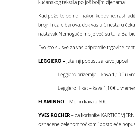
kućanskog tekstila po još boljim cijenama!
Kad poželite odmor nakon kupovine, rashladit
brojnih cafe barova, dok vas u Cinestaru če
nastavak Nemoguće misije već su tu, a Barbie 
Evo što su sve za vas pripremile trgovine cent
LEGGIERO –
jutarnji popust za kavoljupce!
Leggiero prizemlje – kava 1,10€ u vr
Leggiero II kat – kava 1,10€ u vremen
FLAMINGO
– Monin kava 2,60€
YVES ROCHER
– za korisnike KARTICE VJER
označene zelenom točkom i postojeće popust