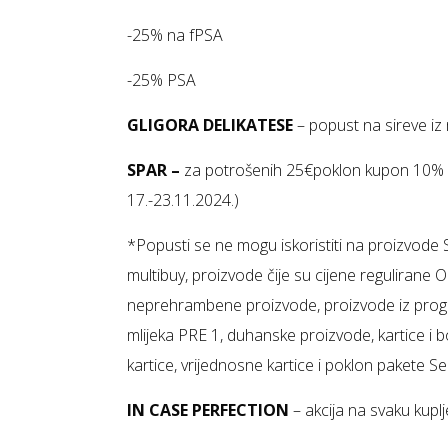
-25% na fPSA
-25% PSA
GLIGORA DELIKATESE
– popust na sireve iz
SPAR –
za potrošenih 25€poklon kupon 10% n
17.-23.11.2024.)
*Popusti se ne mogu iskoristiti na proizvode 
multibuy, proizvode čije su cijene regulirane 
neprehrambene proizvode, proizvode iz progr
mlijeka PRE 1, duhanske proizvode, kartice i
kartice, vrijednosne kartice i poklon pakete 
IN CASE PERFECTION
– akcija na svaku kupl