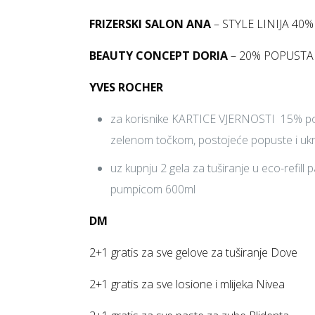
FRIZERSKI SALON ANA
– STYLE LINIJA 40% 
BEAUTY CONCEPT DORIA
– 20% POPUSTA n
YVES ROCHER
za korisnike KARTICE VJERNOSTI 15% po
zelenom točkom, postojeće popuste i u
uz kupnju 2 gela za tuširanje u eco-refi
pumpicom 600ml
DM
2+1 gratis za sve gelove za tuširanje Dove
2+1 gratis za sve losione i mlijeka Nivea