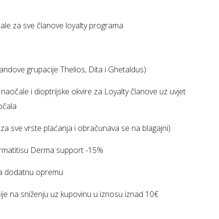
čale za sve članove loyalty programa
brandove grupacije Thelios, Dita i Ghetaldus)
čale i dioptrijske okvire za Loyalty članove uz uvjet
očala
za sve vrste plaćanja i obračunava se na blagajni)
rmatitisu Derma support -15%
a dodatnu opremu
ije na sniženju uz kupovinu u iznosu iznad 10€