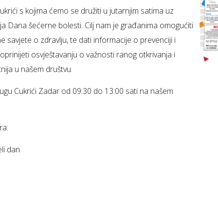
krići s kojima ćemo se družiti u jutarnjim satima uz
a Dana šećerne bolesti. Cilj nam je građanima omogućiti
e savjete o zdravlju, te dati informacije o prevenciji i
prinijeti osvještavanju o važnosti ranog otkrivanja i
utnija u našem društvu.
rugu Cukrići Zadar od 09:30 do 13:00 sati na našem
ra:
li dan