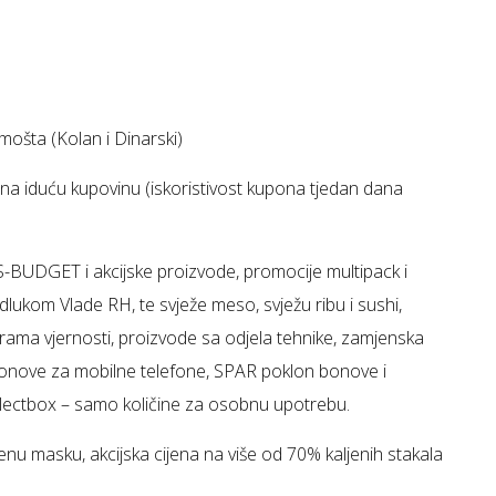
 mošta (Kolan i Dinarski)
a iduću kupovinu (iskoristivost kupona tjedan dana
S-BUDGET i akcijske proizvode, promocije multipack i
Odlukom Vlade RH, te svježe meso, svježu ribu i sushi,
ama vjernosti, proizvode sa odjela tehnike, zamjenska
 bonove za mobilne telefone, SPAR poklon bonove i
Selectbox – samo količine za osobnu upotrebu.
jenu masku, akcijska cijena na više od 70% kaljenih stakala