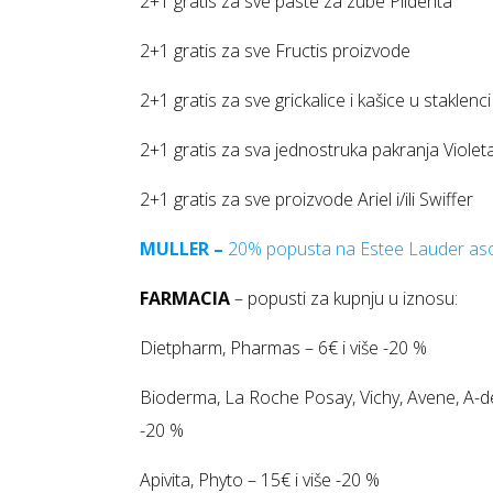
2+1 gratis za sve paste za zube Plidenta
2+1 gratis za sve Fructis proizvode
2+1 gratis za sve grickalice i kašice u staklenci
2+1 gratis za sva jednostruka pakranja Viole
2+1 gratis za sve proizvode Ariel i/ili Swiffer
MULLER –
20% popusta na Estee Lauder as
FARMACIA
– popusti za kupnju u iznosu:
Dietpharm, Pharmas – 6€ i više -20 %
Bioderma, La Roche Posay, Vichy, Avene, A-de
-20 %
Apivita, Phyto – 15€ i više -20 %