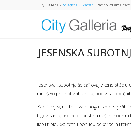
City Galleria -
Polačišće 4, Zadar
⎥ Radno vrijeme centr
JESENSKA SUBOTNJA
Jesenska „subotnja špica“ ovaj vikend stiže u 
mnoštvo promotivnih akcija, popusta i odličnih
Kao i uvijek, nudimo vam bogat izbor svježih i
trgovinama, brojne popuste u našim modnim tr
lice i tijelo, kvalitetnu ponudu dekoracija i te