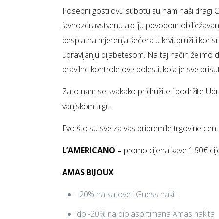
Posebni gosti ovu subotu su nam naši dragi Cu
javnozdravstvenu akciju povodom obilježavanj
besplatna mjerenja šećera u krvi, pružiti korisn
upravljanju dijabetesom. Na taj način želimo do
pravilne kontrole ove bolesti, koja je sve pris
Zato nam se svakako pridružite i podržite Ud
vanjskom trgu.
Evo što su sve za vas pripremile trgovine cent
L’AMERICANO –
promo cijena kave 1.50€ cije
AMAS BIJOUX
-20% na satove i Guess nakit
do -20% na dio asortimana Amas nakita