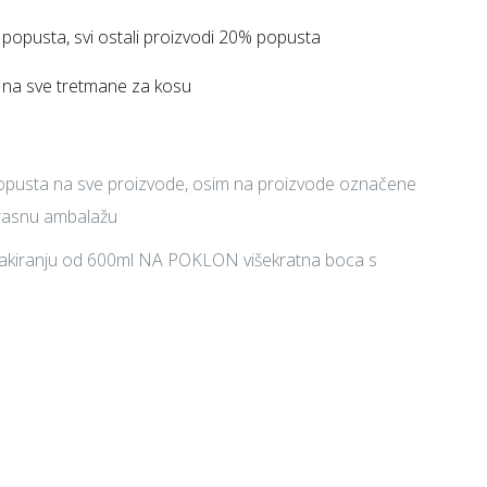
popusta, svi ostali proizvodi 20% popusta
a sve tretmane za kosu
pusta na sve proizvode, osim na proizvode označene
krasnu ambalažu
ll pakiranju od 600ml NA POKLON višekratna boca s