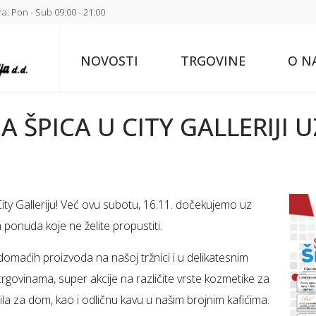
a: Pon - Sub 09:00 - 21:00
NOVOSTI
TRGOVINE
O N
 ŠPICA U CITY GALLERIJI 
City Galleriju! Već ovu subotu, 16.11. dočekujemo uz
 ponuda koje ne želite propustiti.
 domaćih proizvoda na našoj tržnici i u delikatesnim
govinama, super akcije na različite vrste kozmetike za
kstila za dom, kao i odličnu kavu u našim brojnim kafićima.