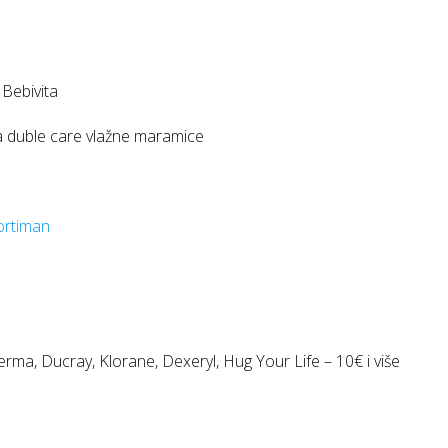
 Bebivita
ta duble care vlažne maramice
ortiman
rma, Ducray, Klorane, Dexeryl, Hug Your Life – 10€ i više