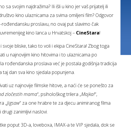
a svojim najdražima? Ili išli u kino jer vaš prijatelj ili
o društvo kino ulaznicama za svima omiljeni film? Odgovor
no-rođendansku proslavu, no ovaj put slavimo čak
suvremenijeg kino lanca u Hrvatskoj –
CineStara
!
lje i svoje bliske, tako to voli i ekipa CineStara! Zbog toga
ati u najnovijim kino hitovima i to ulaznicama po
la rođendanska proslava već je postala godišnja tradicija
na taj dan sva kino sjedala popunjena.
ti uz najnovije filmske hitove, a naći će se ponešto za
od zločestih mama
“, psihološkog trilera „
Majka!
“,
ra „
Jigsaw
“ za one hrabre te za djecu animiranog filma
 drugi zanimljivi naslovi.
atke poput 3D-a, loveboxa, IMAX-a te VIP sjedala, dok se