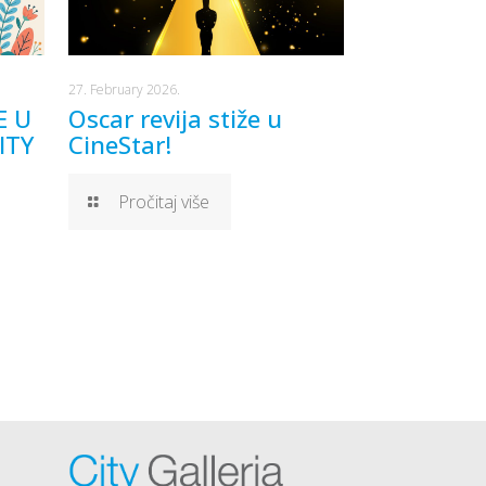
27. February 2026.
E U
Oscar revija stiže u
ITY
CineStar!
Pročitaj više