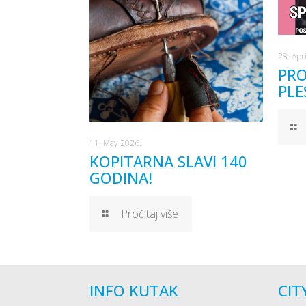
28. Apr
PRO
PLE
11. May 2026.
KOPITARNA SLAVI 140
GODINA!
Pročitaj više
INFO KUTAK
CIT