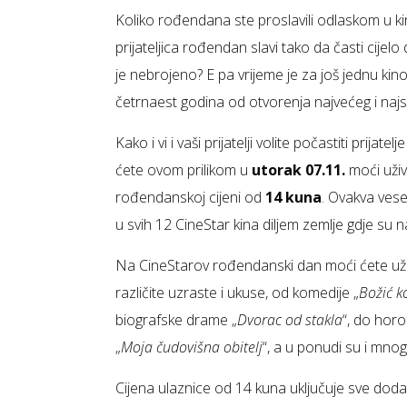
Koliko rođendana ste proslavili odlaskom u kino s
prijateljica rođendan slavi tako da časti cijel
je nebrojeno? E pa vrijeme je za još jednu ki
četrnaest godina od otvorenja najvećeg i naj
Kako i vi i vaši prijatelji volite počastiti prijate
ćete ovom prilikom u
utorak 07.11.
moći uživ
rođendanskoj cijeni od
14 kuna
. Ovakva vese
u svih 12 CineStar kina diljem zemlje gdje su 
Na CineStarov rođendanski dan moći ćete uživa
različite uzraste i ukuse, od komedije „
Božić k
biografske drame „
Dvorac od stakla
“, do horo
„
Moja čudovišna obitelj
“, a u ponudi su i mnogi
Cijena ulaznice od 14 kuna uključuje sve dod