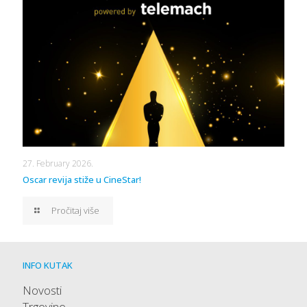
27. February 2026.
Oscar revija stiže u CineStar!
Pročitaj više
INFO KUTAK
Novosti
Trgovine