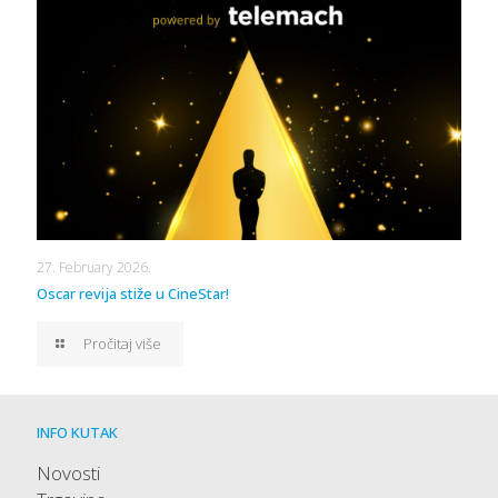
27. February 2026.
Oscar revija stiže u CineStar!
Pročitaj više
INFO KUTAK
Novosti